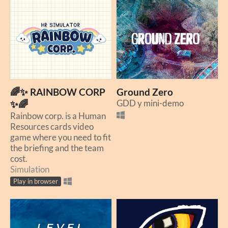
🌈✨ RAINBOW CORP
Ground Zero
GDD y mini-demo
✨🌈
Rainbow corp. is a Human
Resources cards video
game where you need to fit
the briefing and the team
cost.
Simulation
Play in browser