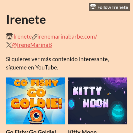
Follow Irenete
Irenete
Irenete
irenemarinabarbe.com/
@IreneMarinaB
Si quieres ver más contenido interesante,
sígueme en YouTube.
Go Fishy Go Goldie!
Kitty Moon